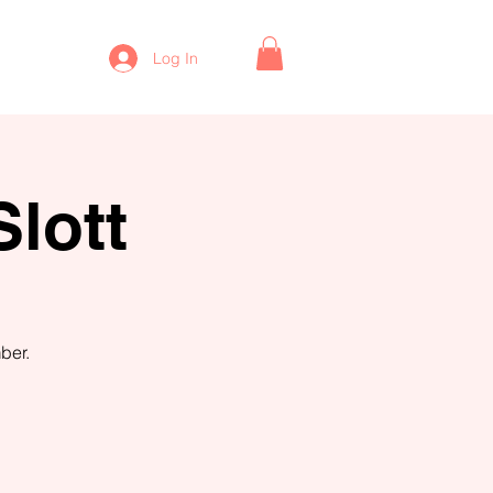
Log In
Slott
ber.